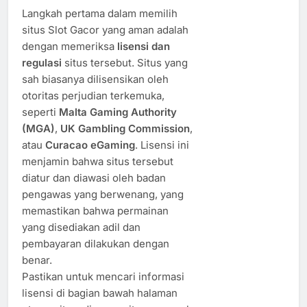
Langkah pertama dalam memilih
situs Slot Gacor yang aman adalah
dengan memeriksa
lisensi dan
regulasi
situs tersebut. Situs yang
sah biasanya dilisensikan oleh
otoritas perjudian terkemuka,
seperti
Malta Gaming Authority
(MGA)
,
UK Gambling Commission
,
atau
Curacao eGaming
. Lisensi ini
menjamin bahwa situs tersebut
diatur dan diawasi oleh badan
pengawas yang berwenang, yang
memastikan bahwa permainan
yang disediakan adil dan
pembayaran dilakukan dengan
benar.
Pastikan untuk mencari informasi
lisensi di bagian bawah halaman