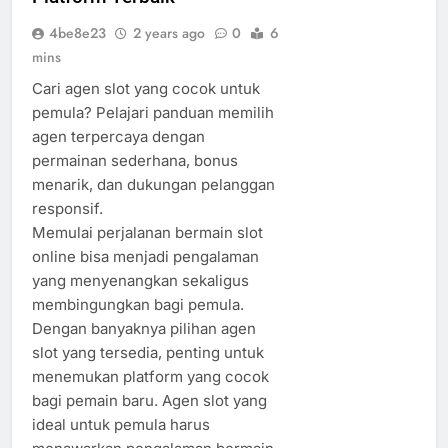
4be8e23
2 years ago
0
6
mins
Cari agen slot yang cocok untuk
pemula? Pelajari panduan memilih
agen terpercaya dengan
permainan sederhana, bonus
menarik, dan dukungan pelanggan
responsif.
Memulai perjalanan bermain slot
online bisa menjadi pengalaman
yang menyenangkan sekaligus
membingungkan bagi pemula.
Dengan banyaknya pilihan agen
slot yang tersedia, penting untuk
menemukan platform yang cocok
bagi pemain baru. Agen slot yang
ideal untuk pemula harus