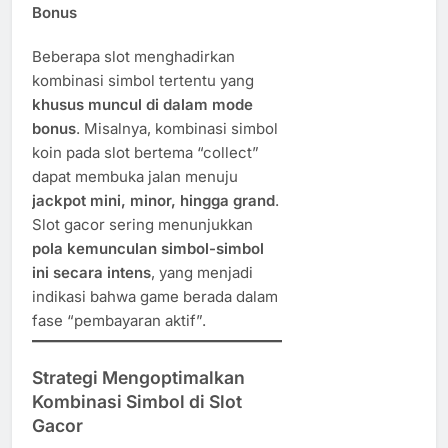
Bonus
Beberapa slot menghadirkan
kombinasi simbol tertentu yang
khusus muncul di dalam mode
bonus
. Misalnya, kombinasi simbol
koin pada slot bertema “collect”
dapat membuka jalan menuju
jackpot mini, minor, hingga grand
.
Slot gacor sering menunjukkan
pola kemunculan simbol-simbol
ini secara intens
, yang menjadi
indikasi bahwa game berada dalam
fase “pembayaran aktif”.
Strategi Mengoptimalkan
Kombinasi Simbol di Slot
Gacor