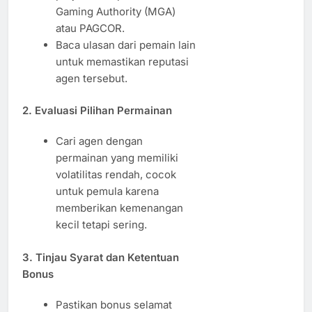
Gaming Authority (MGA)
atau PAGCOR.
Baca ulasan dari pemain lain
untuk memastikan reputasi
agen tersebut.
2. Evaluasi Pilihan Permainan
Cari agen dengan
permainan yang memiliki
volatilitas rendah, cocok
untuk pemula karena
memberikan kemenangan
kecil tetapi sering.
3. Tinjau Syarat dan Ketentuan
Bonus
Pastikan bonus selamat