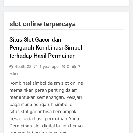
slot online terpercaya
Situs Slot Gacor dan
Pengaruh Kombinasi Simbol
terhadap Hasil Permainan
4be8e23
1 year ago
0
7
mins
Kombinasi simbol dalam slot online
memainkan peran penting dalam
menentukan kemenangan. Pelajari
bagaimana pengaruh simbol di
situs slot gacor bisa berdampak
besar pada hasil permainan Anda.
Permainan slot digital bukan hanya
tentang keberuntungan dan