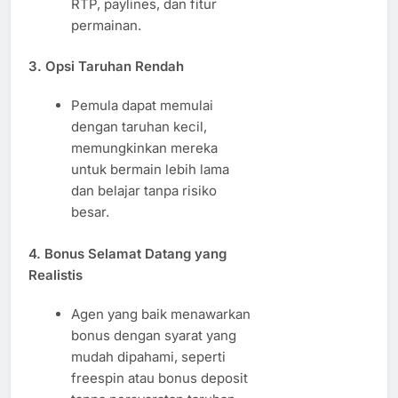
RTP, paylines, dan fitur
permainan.
3. Opsi Taruhan Rendah
Pemula dapat memulai
dengan taruhan kecil,
memungkinkan mereka
untuk bermain lebih lama
dan belajar tanpa risiko
besar.
4. Bonus Selamat Datang yang
Realistis
Agen yang baik menawarkan
bonus dengan syarat yang
mudah dipahami, seperti
freespin atau bonus deposit