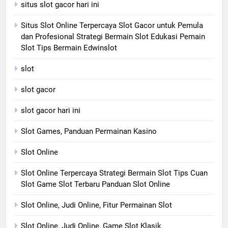
situs slot gacor hari ini
Situs Slot Online Terpercaya Slot Gacor untuk Pemula
dan Profesional Strategi Bermain Slot Edukasi Pemain
Slot Tips Bermain Edwinslot
slot
slot gacor
slot gacor hari ini
Slot Games, Panduan Permainan Kasino
Slot Online
Slot Online Terpercaya Strategi Bermain Slot Tips Cuan
Slot Game Slot Terbaru Panduan Slot Online
Slot Online, Judi Online, Fitur Permainan Slot
Slot Online, Judi Online, Game Slot Klasik