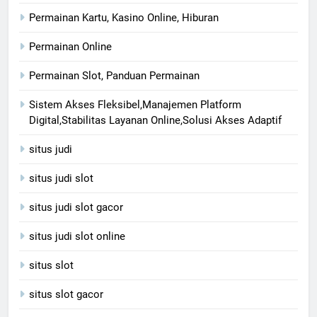
Permainan Kartu, Kasino Online, Hiburan
Permainan Online
Permainan Slot, Panduan Permainan
Sistem Akses Fleksibel,Manajemen Platform
Digital,Stabilitas Layanan Online,Solusi Akses Adaptif
situs judi
situs judi slot
situs judi slot gacor
situs judi slot online
situs slot
situs slot gacor