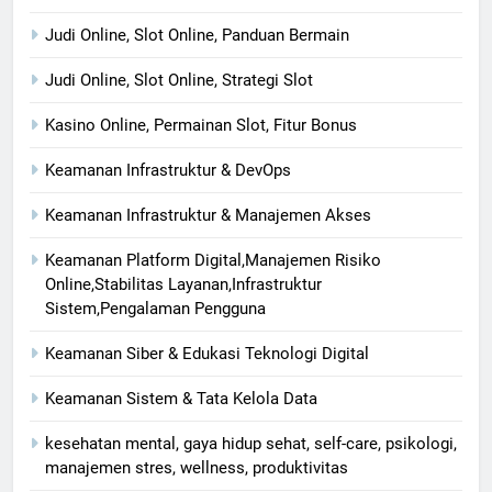
Judi Online, Slot Online, Panduan Bermain
Judi Online, Slot Online, Strategi Slot
Kasino Online, Permainan Slot, Fitur Bonus
Keamanan Infrastruktur & DevOps
Keamanan Infrastruktur & Manajemen Akses
Keamanan Platform Digital,Manajemen Risiko
Online,Stabilitas Layanan,Infrastruktur
Sistem,Pengalaman Pengguna
Keamanan Siber & Edukasi Teknologi Digital
Keamanan Sistem & Tata Kelola Data
kesehatan mental, gaya hidup sehat, self-care, psikologi,
manajemen stres, wellness, produktivitas