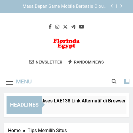
Skip
Login Tiara4D sebagai Gerbang Akses ke
to
Platform Digital Modern
content
Perkembangan Engine Game yang Membuat
Dunia Virtual Semakin Nyata-
Panduan Praktis Akses LAE138 Link Alternatif di
Browser Mobile
Masa Depan Game Mobile Berbasis Cloud:
Revolusi Gaming Tanpa Batas Perangkat
Florinda Egypt
Temukan Produk Kecantikan Berkualitas
Login Tiara4D sebagai Gerbang Akses ke
NEWSLETTER
RANDOM NEWS
Platform Digital Modern
Dari Florinda Egypt.
Perkembangan Engine Game yang Membuat
Dunia Virtual Semakin Nyata-
MENU
nduan Praktis Akses LAE138 Link Alternatif di Browser Mobil
HEADLINES
Months Ago
Home
Tips Memilih Situs