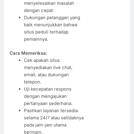
menyelesaikan masalah
dengan cepat.
Dukungan pelanggan yang
baik menunjukkan bahwa
situs peduli terhadap
pemainnya.
Cara Memeriksa:
Cek apakah situs
menyediakan live chat,
email, atau dukungan
telepon.
Uji kecepatan respons
dengan mengajukan
pertanyaan sederhana.
Pastikan layanan tersedia
selama 24/7 atau setidaknya
pada jam-jam utama
bermain.