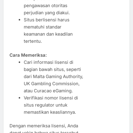
pengawasan otoritas
perjudian yang diakui.
Situs berlisensi harus
mematuhi standar
keamanan dan keadilan
tertentu.
Cara Memeriksa:
Cari informasi lisensi di
bagian bawah situs, seperti
dari Malta Gaming Authority,
UK Gambling Commission,
atau Curacao eGaming.
Verifikasi nomor lisensi di
situs regulator untuk
memastikan keasliannya.
Dengan memeriksa lisensi, Anda
dapat yakin bahwa situs tersebut