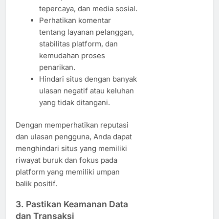
tepercaya, dan media sosial.
Perhatikan komentar
tentang layanan pelanggan,
stabilitas platform, dan
kemudahan proses
penarikan.
Hindari situs dengan banyak
ulasan negatif atau keluhan
yang tidak ditangani.
Dengan memperhatikan reputasi
dan ulasan pengguna, Anda dapat
menghindari situs yang memiliki
riwayat buruk dan fokus pada
platform yang memiliki umpan
balik positif.
3. Pastikan Keamanan Data
dan Transaksi