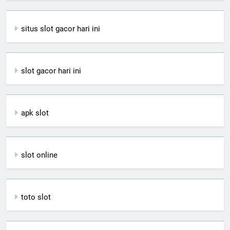
situs slot gacor hari ini
slot gacor hari ini
apk slot
slot online
toto slot