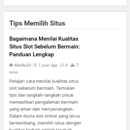
Tips Memilih Situs
Bagaimana Menilai Kualitas
Situs Slot Sebelum Bermain:
Panduan Lengkap
4be8e23
1 year ago
0
7
mins
Pelajari cara menilai kualitas situs
slot sebelum bermain. Temukan
tips dan langkah-langkah untuk
memastikan pengalaman bermain
yang aman dan menyenangkan.
Dalam dunia slot online yang terus
berkembang, memilih situs dengan
kualitas terbaik adalah langkah