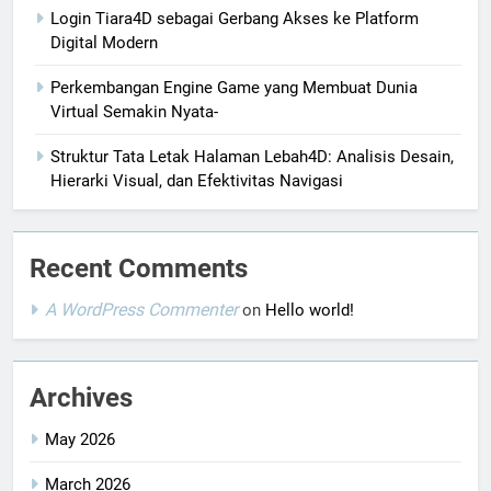
Login Tiara4D sebagai Gerbang Akses ke Platform
Digital Modern
Perkembangan Engine Game yang Membuat Dunia
Virtual Semakin Nyata-
Struktur Tata Letak Halaman Lebah4D: Analisis Desain,
Hierarki Visual, dan Efektivitas Navigasi
Recent Comments
A WordPress Commenter
on
Hello world!
Archives
May 2026
March 2026