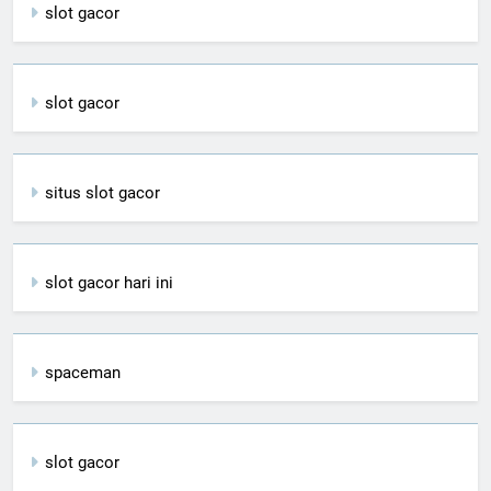
slot gacor
slot gacor
situs slot gacor
slot gacor hari ini
spaceman
slot gacor