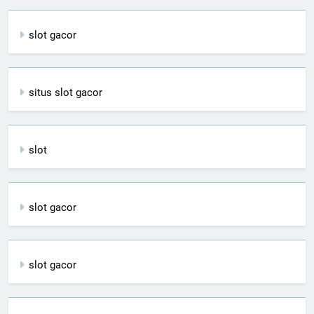
slot gacor
situs slot gacor
slot
slot gacor
slot gacor