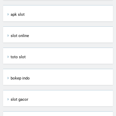
apk slot
slot online
toto slot
bokep indo
slot gacor