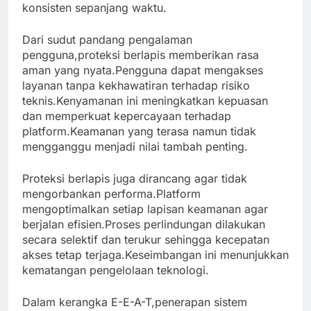
konsisten sepanjang waktu.
Dari sudut pandang pengalaman
pengguna,proteksi berlapis memberikan rasa
aman yang nyata.Pengguna dapat mengakses
layanan tanpa kekhawatiran terhadap risiko
teknis.Kenyamanan ini meningkatkan kepuasan
dan memperkuat kepercayaan terhadap
platform.Keamanan yang terasa namun tidak
mengganggu menjadi nilai tambah penting.
Proteksi berlapis juga dirancang agar tidak
mengorbankan performa.Platform
mengoptimalkan setiap lapisan keamanan agar
berjalan efisien.Proses perlindungan dilakukan
secara selektif dan terukur sehingga kecepatan
akses tetap terjaga.Keseimbangan ini menunjukkan
kematangan pengelolaan teknologi.
Dalam kerangka E-E-A-T,penerapan sistem