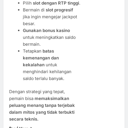
Pilih
slot dengan RTP tinggi
.
Bermain di
slot progresif
jika ingin mengejar jackpot
besar.
Gunakan bonus kasino
untuk meningkatkan saldo
bermain.
Tetapkan
batas
kemenangan dan
kekalahan
untuk
menghindari kehilangan
saldo terlalu banyak.
Dengan strategi yang tepat,
pemain bisa
memaksimalkan
peluang menang tanpa terjebak
dalam mitos yang tidak terbukti
secara teknis.