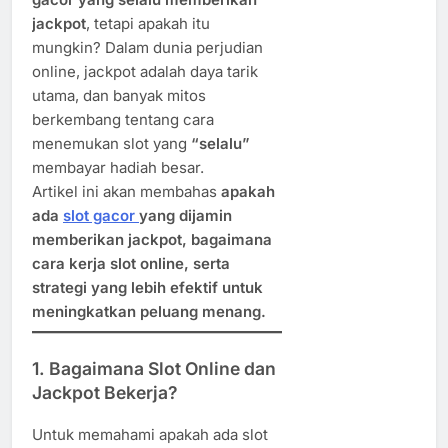
jackpot
, tetapi apakah itu
mungkin? Dalam dunia perjudian
online, jackpot adalah daya tarik
utama, dan banyak mitos
berkembang tentang cara
menemukan slot yang
“selalu”
membayar hadiah besar.
Artikel ini akan membahas
apakah
ada
slot gacor
yang dijamin
memberikan jackpot, bagaimana
cara kerja slot online, serta
strategi yang lebih efektif untuk
meningkatkan peluang menang.
1. Bagaimana Slot Online dan
Jackpot Bekerja?
Untuk memahami apakah ada slot