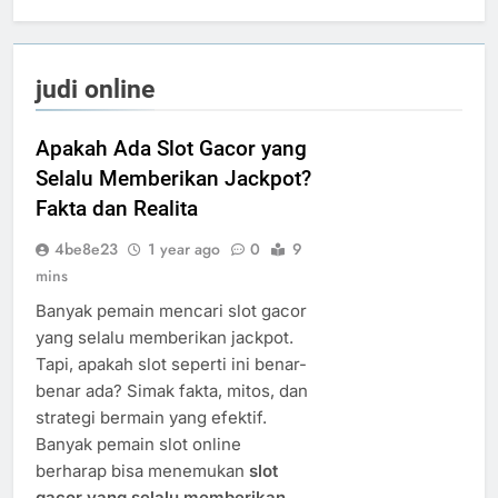
judi online
Apakah Ada Slot Gacor yang
Selalu Memberikan Jackpot?
Fakta dan Realita
4be8e23
1 year ago
0
9
mins
Banyak pemain mencari slot gacor
yang selalu memberikan jackpot.
Tapi, apakah slot seperti ini benar-
benar ada? Simak fakta, mitos, dan
strategi bermain yang efektif.
Banyak pemain slot online
berharap bisa menemukan
slot
gacor yang selalu memberikan