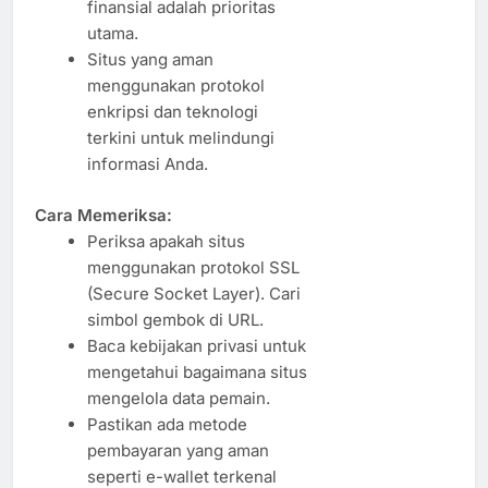
finansial adalah prioritas
utama.
Situs yang aman
menggunakan protokol
enkripsi dan teknologi
terkini untuk melindungi
informasi Anda.
Cara Memeriksa:
Periksa apakah situs
menggunakan protokol SSL
(Secure Socket Layer). Cari
simbol gembok di URL.
Baca kebijakan privasi untuk
mengetahui bagaimana situs
mengelola data pemain.
Pastikan ada metode
pembayaran yang aman
seperti e-wallet terkenal