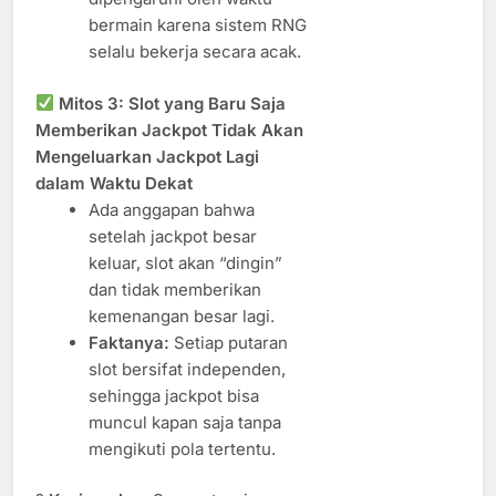
bermain karena sistem RNG
selalu bekerja secara acak.
Mitos 3: Slot yang Baru Saja
Memberikan Jackpot Tidak Akan
Mengeluarkan Jackpot Lagi
dalam Waktu Dekat
Ada anggapan bahwa
setelah jackpot besar
keluar, slot akan “dingin”
dan tidak memberikan
kemenangan besar lagi.
Faktanya:
Setiap putaran
slot bersifat independen,
sehingga jackpot bisa
muncul kapan saja tanpa
mengikuti pola tertentu.