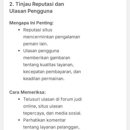
2. Tinjau Reputasi dan
Ulasan Pengguna
Mengapa Ini Penting:
Reputasi situs
mencerminkan pengalaman
pemain lain.
Ulasan pengguna
memberikan gambaran
tentang kualitas layanan,
kecepatan pembayaran, dan
keadilan permainan.
Cara Memeriksa:
Telusuri ulasan di forum judi
online, situs ulasan
tepercaya, dan media sosial.
Perhatikan komentar
tentang layanan pelanggan,