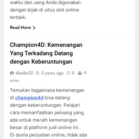
waktu dan uang Anda digunakan
dengan bijak di situs slot online
terbaik.
Read More
Champion4D: Kemenangan
Yang Terkadang Datang
dengan Keberuntungan
4be8e23
2 years ago
0
9
mins
Temukan bagaimana kemenangan
di
champion4d
bisa datang
dengan keberuntungan. Pelajari
cara memanfaatkan peluang yang
ada untuk meraih kemenangan
besar di platform judi online ini.
Di dunia perjudian online, tidak ada