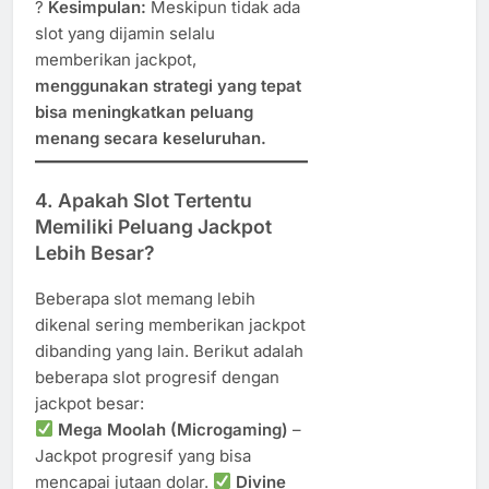
?
Kesimpulan:
Meskipun tidak ada
slot yang dijamin selalu
memberikan jackpot,
menggunakan strategi yang tepat
bisa meningkatkan peluang
menang secara keseluruhan.
4. Apakah Slot Tertentu
Memiliki Peluang Jackpot
Lebih Besar?
Beberapa slot memang lebih
dikenal sering memberikan jackpot
dibanding yang lain. Berikut adalah
beberapa slot progresif dengan
jackpot besar:
Mega Moolah (Microgaming)
–
Jackpot progresif yang bisa
mencapai jutaan dolar.
Divine