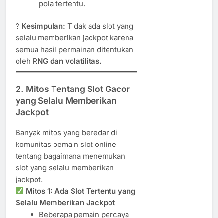
pola tertentu.
?
Kesimpulan:
Tidak ada slot yang
selalu memberikan jackpot karena
semua hasil permainan ditentukan
oleh
RNG dan volatilitas.
2. Mitos Tentang Slot Gacor
yang Selalu Memberikan
Jackpot
Banyak mitos yang beredar di
komunitas pemain slot online
tentang bagaimana menemukan
slot yang selalu memberikan
jackpot.
Mitos 1: Ada Slot Tertentu yang
Selalu Memberikan Jackpot
Beberapa pemain percaya