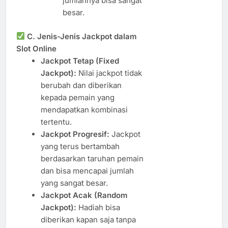
jumlahnya bisa sangat
besar.
C. Jenis-Jenis Jackpot dalam
Slot Online
Jackpot Tetap (Fixed
Jackpot):
Nilai jackpot tidak
berubah dan diberikan
kepada pemain yang
mendapatkan kombinasi
tertentu.
Jackpot Progresif:
Jackpot
yang terus bertambah
berdasarkan taruhan pemain
dan bisa mencapai jumlah
yang sangat besar.
Jackpot Acak (Random
Jackpot):
Hadiah bisa
diberikan kapan saja tanpa