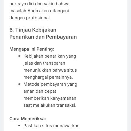
percaya diri dan yakin bahwa
masalah Anda akan ditangani
dengan profesional.
6. Tinjau Kebijakan
Penarikan dan Pembayaran
Mengapa Ini Penting:
Kebijakan penarikan yang
jelas dan transparan
menunjukkan bahwa situs
menghargai pemainnya.
Metode pembayaran yang
aman dan cepat
memberikan kenyamanan
saat melakukan transaksi.
Cara Memeriksa:
Pastikan situs menawarkan