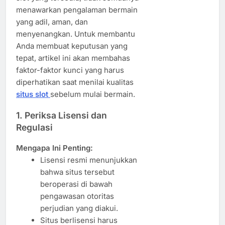
menawarkan pengalaman bermain
yang adil, aman, dan
menyenangkan. Untuk membantu
Anda membuat keputusan yang
tepat, artikel ini akan membahas
faktor-faktor kunci yang harus
diperhatikan saat menilai kualitas
situs slot
sebelum mulai bermain.
1. Periksa Lisensi dan
Regulasi
Mengapa Ini Penting:
Lisensi resmi menunjukkan
bahwa situs tersebut
beroperasi di bawah
pengawasan otoritas
perjudian yang diakui.
Situs berlisensi harus