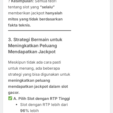
?
Kesimpulan:
Semua teori
tentang slot yang
“selalu”
memberikan jackpot
hanyalah
mitos yang tidak berdasarkan
fakta teknis.
3. Strategi Bermain untuk
Meningkatkan Peluang
Mendapatkan Jackpot
Meskipun tidak ada cara pasti
untuk menang, ada beberapa
strategi yang bisa digunakan untuk
meningkatkan peluang
mendapatkan jackpot dalam slot
gacor.
A. Pilih Slot dengan RTP Tinggi
Slot dengan RTP lebih dari
96%
lebih