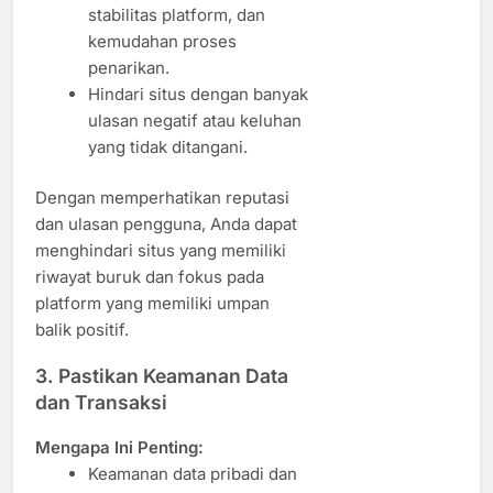
stabilitas platform, dan
kemudahan proses
penarikan.
Hindari situs dengan banyak
ulasan negatif atau keluhan
yang tidak ditangani.
Dengan memperhatikan reputasi
dan ulasan pengguna, Anda dapat
menghindari situs yang memiliki
riwayat buruk dan fokus pada
platform yang memiliki umpan
balik positif.
3. Pastikan Keamanan Data
dan Transaksi
Mengapa Ini Penting:
Keamanan data pribadi dan