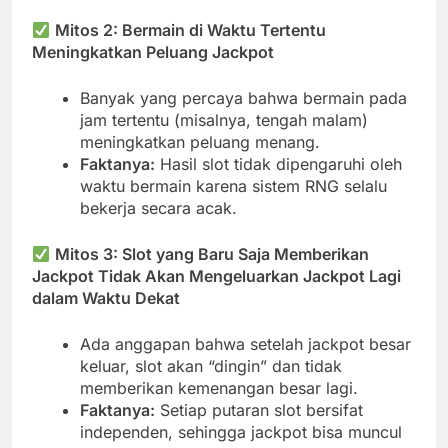
Mitos 2: Bermain di Waktu Tertentu
Meningkatkan Peluang Jackpot
Banyak yang percaya bahwa bermain pada
jam tertentu (misalnya, tengah malam)
meningkatkan peluang menang.
Faktanya:
Hasil slot tidak dipengaruhi oleh
waktu bermain karena sistem RNG selalu
bekerja secara acak.
Mitos 3: Slot yang Baru Saja Memberikan
Jackpot Tidak Akan Mengeluarkan Jackpot Lagi
dalam Waktu Dekat
Ada anggapan bahwa setelah jackpot besar
keluar, slot akan “dingin” dan tidak
memberikan kemenangan besar lagi.
Faktanya:
Setiap putaran slot bersifat
independen, sehingga jackpot bisa muncul