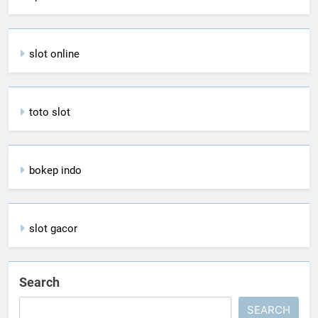
slot online
toto slot
bokep indo
slot gacor
Search
SEARCH