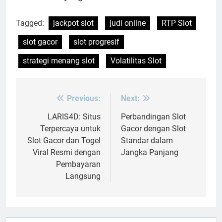
Tagged:
jackpot slot
judi online
RTP Slot
slot gacor
slot progresif
strategi menang slot
Volatilitas Slot
Previous:
Next:
Post
navigation
LARIS4D: Situs
Perbandingan Slot
Terpercaya untuk
Gacor dengan Slot
Slot Gacor dan Togel
Standar dalam
Viral Resmi dengan
Jangka Panjang
Pembayaran
Langsung