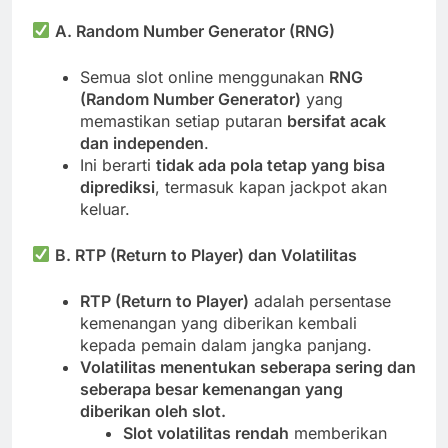
A. Random Number Generator (RNG)
Semua slot online menggunakan
RNG
(Random Number Generator)
yang
memastikan setiap putaran
bersifat acak
dan independen
.
Ini berarti
tidak ada pola tetap yang bisa
diprediksi
, termasuk kapan jackpot akan
keluar.
B. RTP (Return to Player) dan Volatilitas
RTP (Return to Player)
adalah persentase
kemenangan yang diberikan kembali
kepada pemain dalam jangka panjang.
Volatilitas menentukan seberapa sering dan
seberapa besar kemenangan yang
diberikan oleh slot.
Slot volatilitas rendah
memberikan