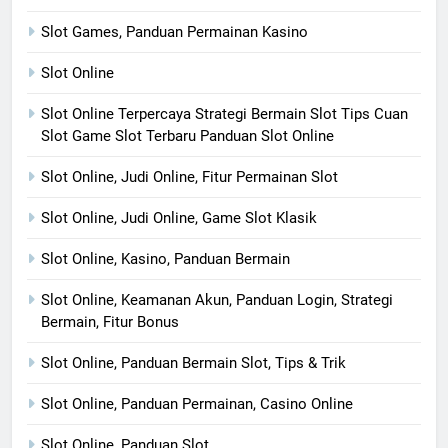
Slot Games, Panduan Permainan Kasino
Slot Online
Slot Online Terpercaya Strategi Bermain Slot Tips Cuan
Slot Game Slot Terbaru Panduan Slot Online
Slot Online, Judi Online, Fitur Permainan Slot
Slot Online, Judi Online, Game Slot Klasik
Slot Online, Kasino, Panduan Bermain
Slot Online, Keamanan Akun, Panduan Login, Strategi
Bermain, Fitur Bonus
Slot Online, Panduan Bermain Slot, Tips & Trik
Slot Online, Panduan Permainan, Casino Online
Slot Online, Panduan Slot