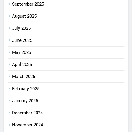
September 2025
August 2025
July 2025
June 2025
May 2025
April 2025
March 2025
February 2025
January 2025
December 2024
November 2024