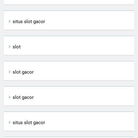
situs slot gacor
slot
slot gacor
slot gacor
situs slot gacor