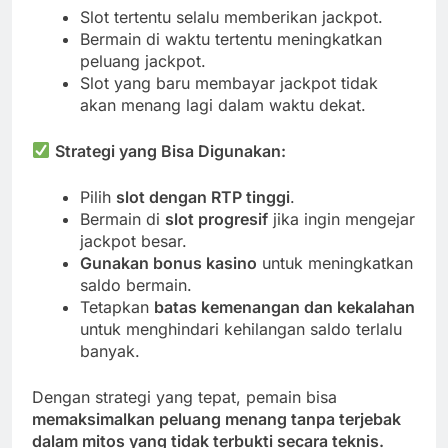
Slot tertentu selalu memberikan jackpot.
Bermain di waktu tertentu meningkatkan
peluang jackpot.
Slot yang baru membayar jackpot tidak
akan menang lagi dalam waktu dekat.
Strategi yang Bisa Digunakan:
Pilih
slot dengan RTP tinggi
.
Bermain di
slot progresif
jika ingin mengejar
jackpot besar.
Gunakan bonus kasino
untuk meningkatkan
saldo bermain.
Tetapkan
batas kemenangan dan kekalahan
untuk menghindari kehilangan saldo terlalu
banyak.
Dengan strategi yang tepat, pemain bisa
memaksimalkan peluang menang tanpa terjebak
dalam mitos yang tidak terbukti secara teknis.