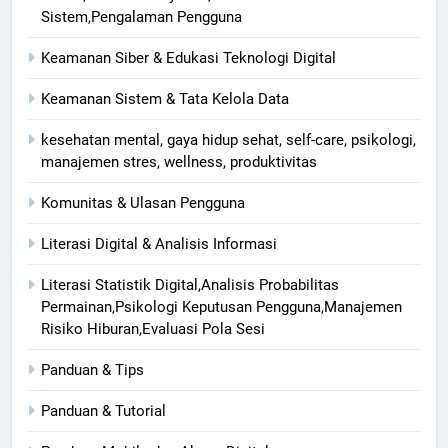
Sistem,Pengalaman Pengguna
Keamanan Siber & Edukasi Teknologi Digital
Keamanan Sistem & Tata Kelola Data
kesehatan mental, gaya hidup sehat, self-care, psikologi,
manajemen stres, wellness, produktivitas
Komunitas & Ulasan Pengguna
Literasi Digital & Analisis Informasi
Literasi Statistik Digital,Analisis Probabilitas
Permainan,Psikologi Keputusan Pengguna,Manajemen
Risiko Hiburan,Evaluasi Pola Sesi
Panduan & Tips
Panduan & Tutorial