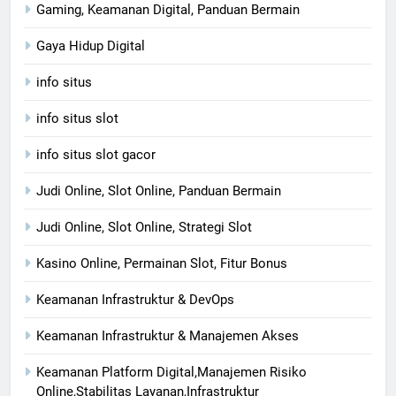
Gaming, Keamanan Digital, Panduan Bermain
Gaya Hidup Digital
info situs
info situs slot
info situs slot gacor
Judi Online, Slot Online, Panduan Bermain
Judi Online, Slot Online, Strategi Slot
Kasino Online, Permainan Slot, Fitur Bonus
Keamanan Infrastruktur & DevOps
Keamanan Infrastruktur & Manajemen Akses
Keamanan Platform Digital,Manajemen Risiko
Online,Stabilitas Layanan,Infrastruktur