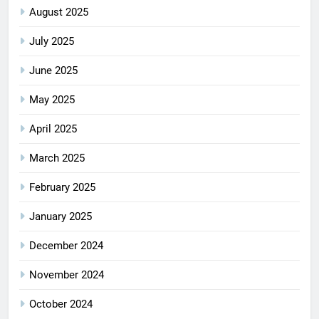
August 2025
July 2025
June 2025
May 2025
April 2025
March 2025
February 2025
January 2025
December 2024
November 2024
October 2024