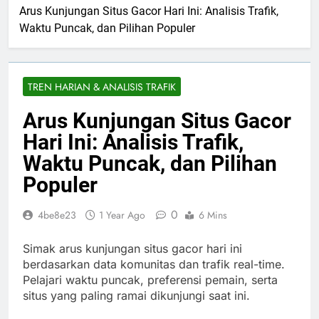
Arus Kunjungan Situs Gacor Hari Ini: Analisis Trafik,
Waktu Puncak, dan Pilihan Populer
TREN HARIAN & ANALISIS TRAFIK
Arus Kunjungan Situs Gacor
Hari Ini: Analisis Trafik,
Waktu Puncak, dan Pilihan
Populer
0
4be8e23
1 Year Ago
6 Mins
Simak arus kunjungan situs gacor hari ini
berdasarkan data komunitas dan trafik real-time.
Pelajari waktu puncak, preferensi pemain, serta
situs yang paling ramai dikunjungi saat ini.