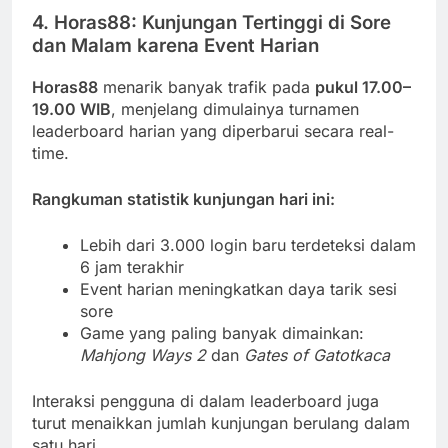
4.
Horas88: Kunjungan Tertinggi di Sore
dan Malam karena Event Harian
Horas88
menarik banyak trafik pada
pukul 17.00–
19.00 WIB
, menjelang dimulainya turnamen
leaderboard harian yang diperbarui secara real-
time.
Rangkuman statistik kunjungan hari ini:
Lebih dari 3.000 login baru terdeteksi dalam
6 jam terakhir
Event harian meningkatkan daya tarik sesi
sore
Game yang paling banyak dimainkan:
Mahjong Ways 2
dan
Gates of Gatotkaca
Interaksi pengguna di dalam leaderboard juga
turut menaikkan jumlah kunjungan berulang dalam
satu hari.