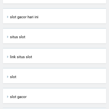
slot gacor hari ini
situs slot
link situs slot
slot
slot gacor