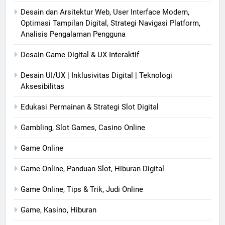
Desain dan Arsitektur Web, User Interface Modern,
Optimasi Tampilan Digital, Strategi Navigasi Platform,
Analisis Pengalaman Pengguna
Desain Game Digital & UX Interaktif
Desain UI/UX | Inklusivitas Digital | Teknologi
Aksesibilitas
Edukasi Permainan & Strategi Slot Digital
Gambling, Slot Games, Casino Online
Game Online
Game Online, Panduan Slot, Hiburan Digital
Game Online, Tips & Trik, Judi Online
Game, Kasino, Hiburan