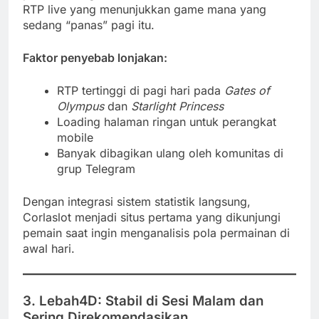
RTP live yang menunjukkan game mana yang
sedang “panas” pagi itu.
Faktor penyebab lonjakan:
RTP tertinggi di pagi hari pada
Gates of
Olympus
dan
Starlight Princess
Loading halaman ringan untuk perangkat
mobile
Banyak dibagikan ulang oleh komunitas di
grup Telegram
Dengan integrasi sistem statistik langsung,
Corlaslot menjadi situs pertama yang dikunjungi
pemain saat ingin menganalisis pola permainan di
awal hari.
3.
Lebah4D: Stabil di Sesi Malam dan
Sering Direkomendasikan