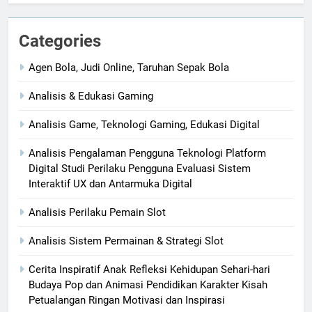
Categories
Agen Bola, Judi Online, Taruhan Sepak Bola
Analisis & Edukasi Gaming
Analisis Game, Teknologi Gaming, Edukasi Digital
Analisis Pengalaman Pengguna Teknologi Platform
Digital Studi Perilaku Pengguna Evaluasi Sistem
Interaktif UX dan Antarmuka Digital
Analisis Perilaku Pemain Slot
Analisis Sistem Permainan & Strategi Slot
Cerita Inspiratif Anak Refleksi Kehidupan Sehari-hari
Budaya Pop dan Animasi Pendidikan Karakter Kisah
Petualangan Ringan Motivasi dan Inspirasi