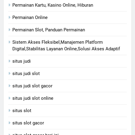
Permainan Kartu, Kasino Online, Hiburan
Permainan Online
Permainan Slot, Panduan Permainan
Sistem Akses Fleksibel,Manajemen Platform
Digital,Stabilitas Layanan Online,Solusi Akses Adaptif
situs judi
situs judi slot
situs judi slot gacor
situs judi slot online
situs slot
situs slot gacor