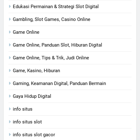
Edukasi Permainan & Strategi Slot Digital
Gambling, Slot Games, Casino Online
Game Online
Game Online, Panduan Slot, Hiburan Digital
Game Online, Tips & Trik, Judi Online
Game, Kasino, Hiburan
Gaming, Keamanan Digital, Panduan Bermain
Gaya Hidup Digital
info situs
info situs slot
info situs slot gacor