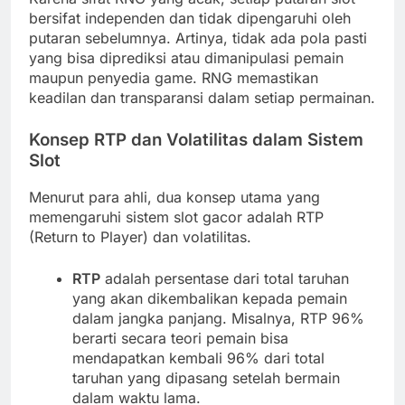
bersifat independen dan tidak dipengaruhi oleh
putaran sebelumnya. Artinya, tidak ada pola pasti
yang bisa diprediksi atau dimanipulasi pemain
maupun penyedia game. RNG memastikan
keadilan dan transparansi dalam setiap permainan.
Konsep RTP dan Volatilitas dalam Sistem
Slot
Menurut para ahli, dua konsep utama yang
memengaruhi sistem slot gacor adalah RTP
(Return to Player) dan volatilitas.
RTP
adalah persentase dari total taruhan
yang akan dikembalikan kepada pemain
dalam jangka panjang. Misalnya, RTP 96%
berarti secara teori pemain bisa
mendapatkan kembali 96% dari total
taruhan yang dipasang setelah bermain
dalam waktu lama.