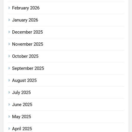
February 2026
January 2026
December 2025
November 2025
October 2025
September 2025
August 2025
July 2025
June 2025
May 2025
April 2025