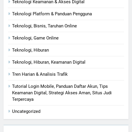
Teknologi Keamanan & Akses Digital
Teknologi Platform & Panduan Pengguna
Teknologi, Bisnis, Taruhan Online
Teknologi, Game Online
Teknologi, Hiburan
Teknologi, Hiburan, Keamanan Digital
Tren Harian & Analisis Trafik
Tutorial Login Mobile, Panduan Daftar Akun, Tips
Keamanan Digital, Strategi Akses Aman, Situs Judi
Terpercaya
Uncategorized